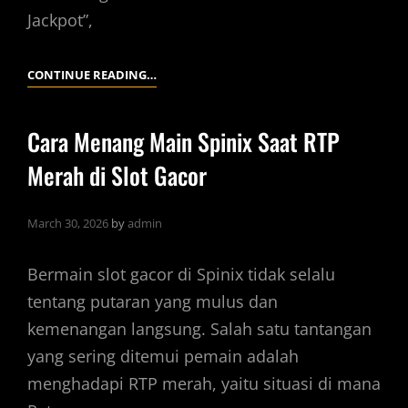
Jackpot”,
AGE
CONTINUE READING…
OF
GODS
Cara Menang Main Spinix Saat RTP
BANK77:
Merah di Slot Gacor
ZAMAN
DEWA
JACKPOT
March 30, 2026
by
admin
Bermain slot gacor di Spinix tidak selalu
tentang putaran yang mulus dan
kemenangan langsung. Salah satu tantangan
yang sering ditemui pemain adalah
menghadapi RTP merah, yaitu situasi di mana