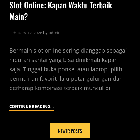
Slot Online: Kapan Waktu Terbaik
ALTERNATIF:
Main?
MENGAPA
BANYAK
SITUS
February 12, 2026
by
admin
BERGANTI
DOMAIN
Bermain slot online sering dianggap sebagai
DI
hiburan santai yang bisa dinikmati kapan
INDONESIA
saja. Tinggal buka ponsel atau laptop, pilih
permainan favorit, lalu putar gulungan dan
berharap kombinasi terbaik muncul di
SLOT
CONTINUE READING…
ONLINE:
KAPAN
Posts
WAKTU
NEWER POSTS
navigation
TERBAIK