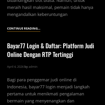
dibandingkan slot biasa. Namun, untuk
meraih hasil maksimal, pemain tidak hanya
mengandalkan keberuntungan
PELUANG
CONTINUE READING…
MENANG
DI
Bayar77 Login & Daftar: Platform Judi
SLOT
Online Dengan RTP Tertinggi
GACOR:
MENGHITUNG
PELUANG
April 4, 2026
by
admin
DENGAN
PINTAR
Bagi para penggemar judi online di
Indonesia, bayar77 login menjadi langkah
pertama untuk menikmati pengalaman
bermain yang menyenangkan dan