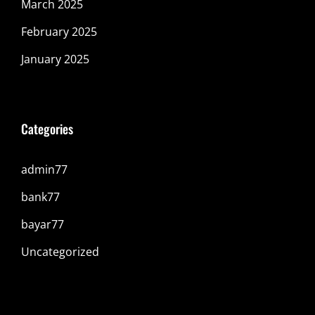
March 2025
February 2025
January 2025
Categories
admin77
bank77
bayar77
Uncategorized