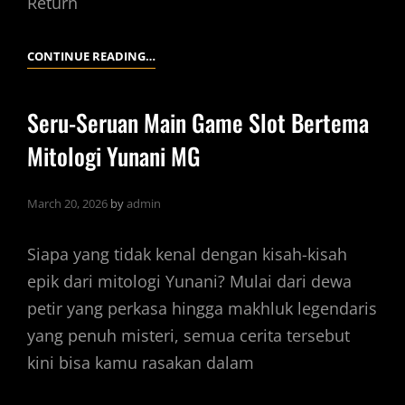
Return
CARA
CONTINUE READING…
MENANG
MAIN
Seru-Seruan Main Game Slot Bertema
SPINIX
Mitologi Yunani MG
SAAT
RTP
MERAH
March 20, 2026
by
admin
DI
SLOT
Siapa yang tidak kenal dengan kisah-kisah
GACOR
epik dari mitologi Yunani? Mulai dari dewa
petir yang perkasa hingga makhluk legendaris
yang penuh misteri, semua cerita tersebut
kini bisa kamu rasakan dalam