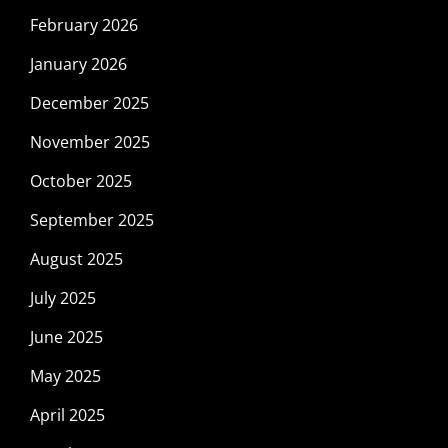
February 2026
January 2026
December 2025
November 2025
October 2025
September 2025
August 2025
July 2025
June 2025
May 2025
April 2025