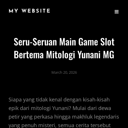
MY WEBSITE
Seru-Seruan Main Game Slot
Bertema Mitologi Yunani MG
March 20, 2026
Siapa yang tidak kenal dengan kisah-kisah
epik dari mitologi Yunani? Mulai dari dewa
petir yang perkasa hingga makhluk legendaris
yang penuh misteri, semua cerita tersebut