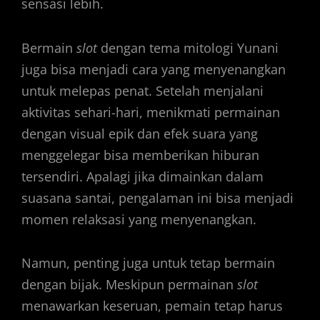
sensasi lebih.
Bermain
slot
dengan tema mitologi Yunani
juga bisa menjadi cara yang menyenangkan
untuk melepas penat. Setelah menjalani
aktivitas sehari-hari, menikmati permainan
dengan visual epik dan efek suara yang
menggelegar bisa memberikan hiburan
tersendiri. Apalagi jika dimainkan dalam
suasana santai, pengalaman ini bisa menjadi
momen relaksasi yang menyenangkan.
Namun, penting juga untuk tetap bermain
dengan bijak. Meskipun permainan
slot
menawarkan keseruan, pemain tetap harus