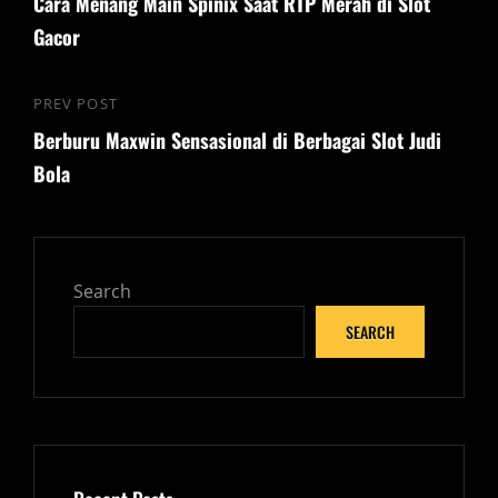
navigation
Cara Menang Main Spinix Saat RTP Merah di Slot
Post
Gacor
PREV POST
Previous
Berburu Maxwin Sensasional di Berbagai Slot Judi
Post
Bola
Search
SEARCH