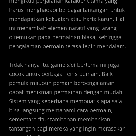
mengikuti perjalanan karakter utama yang
harus menghadapi berbagai tantangan untuk
mendapatkan kekuatan atau harta karun. Hal
ini menambah elemen naratif yang jarang
ditemukan pada permainan biasa, sehingga
pengalaman bermain terasa lebih mendalam.
Tidak hanya itu, game
slot
bertema ini juga
cocok untuk berbagai jenis pemain. Baik
pemula maupun pemain berpengalaman
dapat menikmati permainan dengan mudah.
Sistem yang sederhana membuat siapa saja
bisa langsung memahami cara bermain,
sementara fitur tambahan memberikan
tantangan bagi mereka yang ingin merasakan