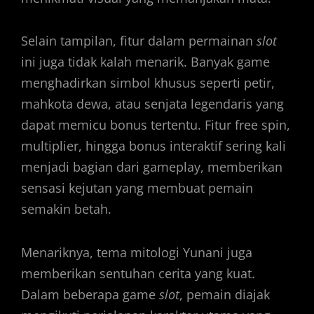
Selain tampilan, fitur dalam permainan
slot
ini juga tidak kalah menarik. Banyak game
menghadirkan simbol khusus seperti petir,
mahkota dewa, atau senjata legendaris yang
dapat memicu bonus tertentu. Fitur free spin,
multiplier, hingga bonus interaktif sering kali
menjadi bagian dari gameplay, memberikan
sensasi kejutan yang membuat pemain
semakin betah.
Menariknya, tema mitologi Yunani juga
memberikan sentuhan cerita yang kuat.
Dalam beberapa game
slot
, pemain diajak