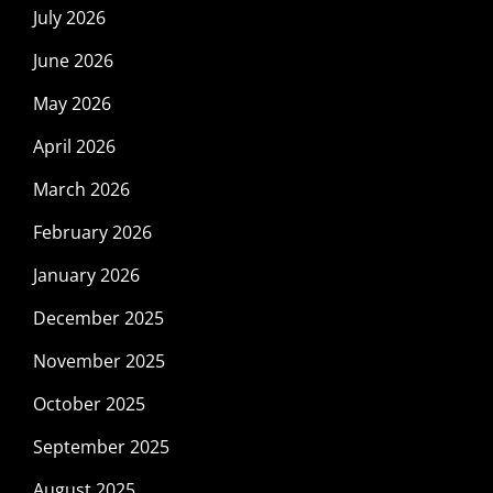
July 2026
June 2026
May 2026
April 2026
March 2026
February 2026
January 2026
December 2025
November 2025
October 2025
September 2025
August 2025