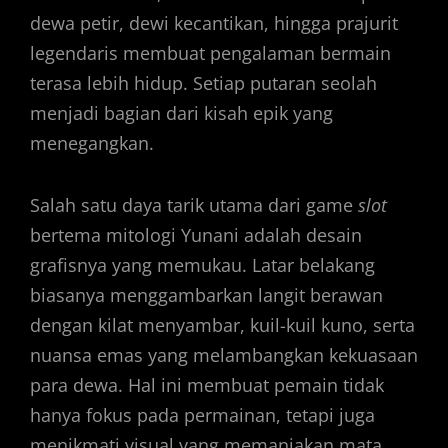
dewa petir, dewi kecantikan, hingga prajurit
legendaris membuat pengalaman bermain
terasa lebih hidup. Setiap putaran seolah
menjadi bagian dari kisah epik yang
menegangkan.
Salah satu daya tarik utama dari game
slot
bertema mitologi Yunani adalah desain
grafisnya yang memukau. Latar belakang
biasanya menggambarkan langit berawan
dengan kilat menyambar, kuil-kuil kuno, serta
nuansa emas yang melambangkan kekuasaan
para dewa. Hal ini membuat pemain tidak
hanya fokus pada permainan, tetapi juga
menikmati visual yang memanjakan mata.