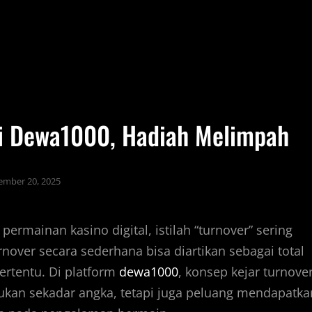
di Dewa1000, Hadiah Melimpah
ember 20, 2025
ermainan kasino digital, istilah “turnover” sering
ver secara sederhana bisa diartikan sebagai total
ertentu. Di platform
dewa1000
, konsep kejar turnove
ukan sekadar angka, tetapi juga peluang mendapatka