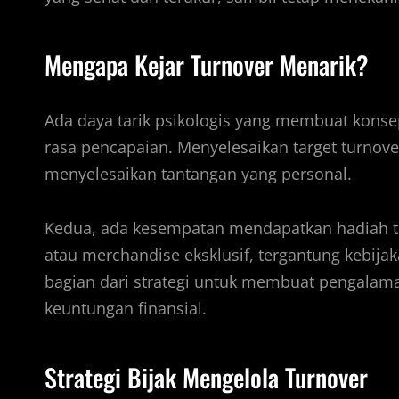
Mengapa Kejar Turnover Menarik?
Ada daya tarik psikologis yang membuat konse
rasa pencapaian. Menyelesaikan target turnove
menyelesaikan tantangan yang personal.
Kedua, ada kesempatan mendapatkan hadiah ta
atau merchandise eksklusif, tergantung kebij
bagian dari strategi untuk membuat pengalam
keuntungan finansial.
Strategi Bijak Mengelola Turnover