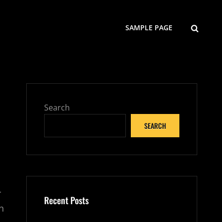
SEARCH
SAMPLE PAGE
Search
SEARCH
r
Recent Posts
n