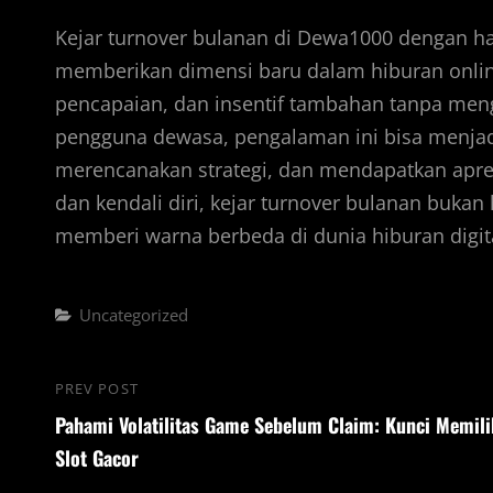
Kejar turnover bulanan di Dewa1000 dengan ha
memberikan dimensi baru dalam hiburan onli
pencapaian, dan insentif tambahan tanpa meng
pengguna dewasa, pengalaman ini bisa menja
merencanakan strategi, dan mendapatkan apres
dan kendali diri, kejar turnover bulanan bukan
memberi warna berbeda di dunia hiburan digit
Categories
Uncategorized
Post
PREV POST
Previous
navigation
Pahami Volatilitas Game Sebelum Claim: Kunci Memili
Post
Slot Gacor