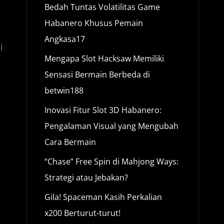
Bedah Tuntas Volatilitas Game
Habanero Khusus Pemain
Angkasa17
i
Mengapa Slot Hacksaw Memiliki
Sensasi Bermain Berbeda di
betwin188
Inovasi Fitur Slot 3D Habanero:
Pengalaman Visual yang Mengubah
Cara Bermain
“Chase” Free Spin di Mahjong Ways:
Strategi atau Jebakan?
Gila! Spaceman Kasih Perkalian
x200 Berturut-turut!