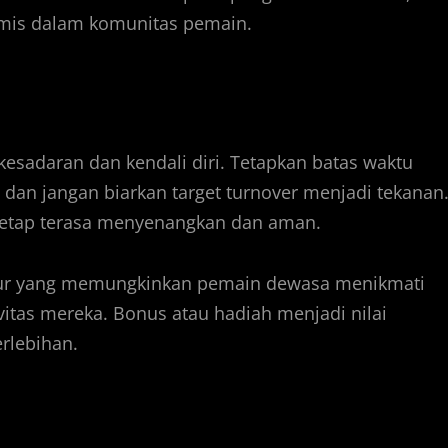
amis dalam komunitas pemain.
esadaran dan kendali diri. Tetapkan batas waktu
dan jangan biarkan target turnover menjadi tekanan
 tetap terasa menyenangkan dan aman.
tur yang memungkinkan pemain dewasa menikmati
vitas mereka. Bonus atau hadiah menjadi nilai
rlebihan.