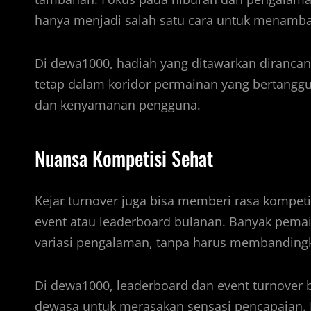
hanya menjadi salah satu cara untuk menamba
Di dewa1000, hadiah yang ditawarkan diranca
tetap dalam koridor permainan yang bertanggu
dan kenyamanan pengguna.
Nuansa Kompetisi Sehat
Kejar turnover juga bisa memberi rasa kompeti
event atau leaderboard bulanan. Banyak pema
variasi pengalaman, tanpa harus membandingka
Di dewa1000, leaderboard dan event turnove
dewasa untuk merasakan sensasi pencapaian.